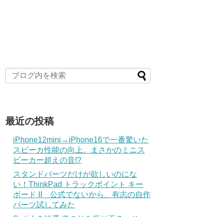
最近の投稿
iPhone12mini→iPhone16で一番驚いた
スピーカ性能の向上。まさかのミニス
ピーカー超えの音!?
スタンドパーツだけが欲しいのにな
い！ThinkPad トラックポイント キー
ボード II 公式でないから、有志の自作
パーツ試してみた