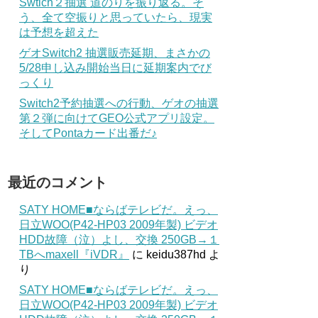
Swtich２抽選 道のりを振り返る。そ
う、全て空振りと思っていたら、現実
は予想を超えた
ゲオSwitch2 抽選販売延期、まさかの
5/28申し込み開始当日に延期案内でび
っくり
Switch2予約抽選への行動、ゲオの抽選
第２弾に向けてGEO公式アプリ設定。
そしてPontaカード出番だ♪
最近のコメント
SATY HOME■ならばテレビだ。えっ、
日立WOO(P42-HP03 2009年製) ビデオ
HDD故障（泣）よし、交換 250GB→１
TBへmaxell『iVDR』
に
keidu387hd
よ
り
SATY HOME■ならばテレビだ。えっ、
日立WOO(P42-HP03 2009年製) ビデオ