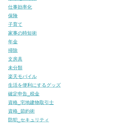
仕事効率化
保険
子育て
家事の時短術
年金
掃除
文房具
未分類
楽天モバイル
生活を便利にするグッズ
確定申告_税金
資格_宅地建物取引士
資格_節約術
防犯_セキュリティ