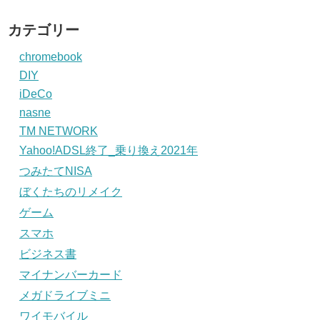
カテゴリー
chromebook
DIY
iDeCo
nasne
TM NETWORK
Yahoo!ADSL終了_乗り換え2021年
つみたてNISA
ぼくたちのリメイク
ゲーム
スマホ
ビジネス書
マイナンバーカード
メガドライブミニ
ワイモバイル