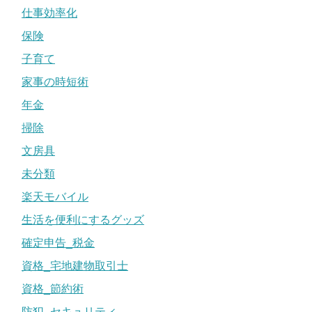
仕事効率化
保険
子育て
家事の時短術
年金
掃除
文房具
未分類
楽天モバイル
生活を便利にするグッズ
確定申告_税金
資格_宅地建物取引士
資格_節約術
防犯_セキュリティ