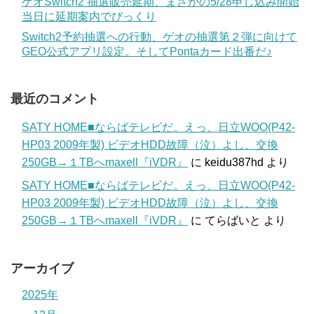
ゲオSwitch2 抽選販売延期、まさかの5/28申し込み開始
当日に延期案内でびっくり
Switch2予約抽選への行動、ゲオの抽選第２弾に向けて
GEO公式アプリ設定。そしてPontaカード出番だ♪
最近のコメント
SATY HOME■ならばテレビだ。えっ、日立WOO(P42-
HP03 2009年製) ビデオHDD故障（泣）よし、交換
250GB→１TBへmaxell『iVDR』
に
keidu387hd
より
SATY HOME■ならばテレビだ。えっ、日立WOO(P42-
HP03 2009年製) ビデオHDD故障（泣）よし、交換
250GB→１TBへmaxell『iVDR』
に
てらばいと
より
アーカイブ
2025年