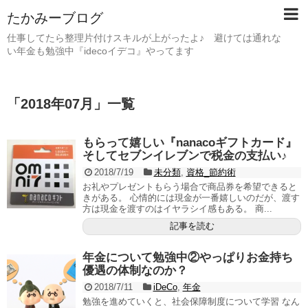
たかみーブログ
仕事してたら整理片付けスキルが上がったよ♪ 避けては通れな
い年金も勉強中『idecoイデコ』やってます
「
2018年07月
」
一覧
もらって嬉しい『nanacoギフトカード』
そしてセブンイレブンで税金の支払い♪
2018/7/19
未分類
,
資格_節約術
お礼やプレゼントもらう場合で商品券を希望できると
きがある。 心情的には現金が一番嬉しいのだが、渡す
方は現金を渡すのはイヤラシイ感もある。 商...
記事を読む
年金について勉強中②やっぱりお金持ち
優遇の体制なのか？
2018/7/11
iDeCo
,
年金
勉強を進めていくと、社会保障制度について学習 なん