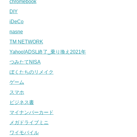
chromebook
DIY
iDeCo
nasne
TM NETWORK
Yahoo!ADSL終了_乗り換え2021年
つみたてNISA
ぼくたちのリメイク
ゲーム
スマホ
ビジネス書
マイナンバーカード
メガドライブミニ
ワイモバイル