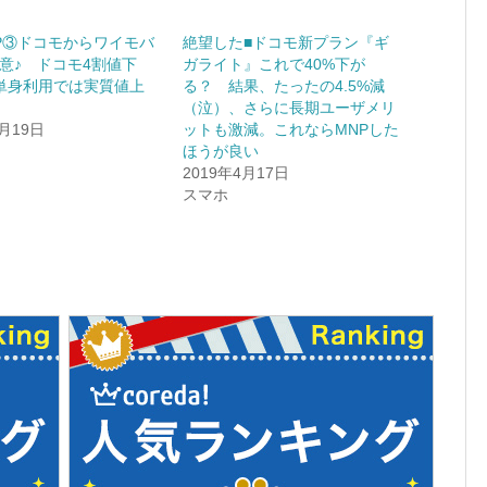
P③ドコモからワイモバ
絶望した■ドコモ新プラン『ギ
意♪ ドコモ4割値下
ガライト』これで40%下が
単身利用では実質値上
る？ 結果、たったの4.5%減
（泣）、さらに長期ユーザメリ
5月19日
ットも激減。これならMNPした
ほうが良い
2019年4月17日
スマホ