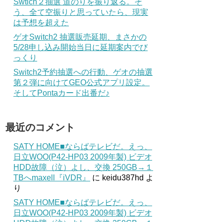
Swtich２抽選 道のりを振り返る。そ
う、全て空振りと思っていたら、現実
は予想を超えた
ゲオSwitch2 抽選販売延期、まさかの
5/28申し込み開始当日に延期案内でび
っくり
Switch2予約抽選への行動、ゲオの抽選
第２弾に向けてGEO公式アプリ設定。
そしてPontaカード出番だ♪
最近のコメント
SATY HOME■ならばテレビだ。えっ、
日立WOO(P42-HP03 2009年製) ビデオ
HDD故障（泣）よし、交換 250GB→１
TBへmaxell『iVDR』
に
keidu387hd
よ
り
SATY HOME■ならばテレビだ。えっ、
日立WOO(P42-HP03 2009年製) ビデオ