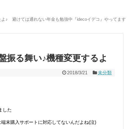
よ♪ 避けては通れない年金も勉強中『idecoイデコ』やってます
の大盤振る舞い♪機種変更するよ
2018/3/21
未分類
ました
変更は端末購入サポートに対応してないんだよね(泣)