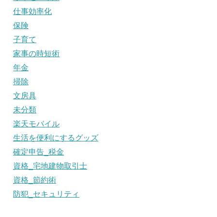
仕事効率化
保険
子育て
家事の時短術
年金
掃除
文房具
未分類
楽天モバイル
生活を便利にするグッズ
確定申告_税金
資格_宅地建物取引士
資格_節約術
防犯_セキュリティ