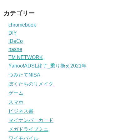
カテゴリー
chromebook
DIY
iDeCo
nasne
TM NETWORK
Yahoo!ADSL終了_乗り換え2021年
つみたてNISA
ぼくたちのリメイク
ゲーム
スマホ
ビジネス書
マイナンバーカード
メガドライブミニ
ワイモバイル