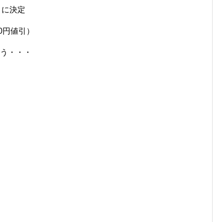
8
に決定
00円値引）
ろう・・・