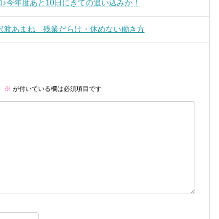
追加♪今年度あと10日にきての追い込みか！
沢渡あまね 残業だらけ・休めない働き方
。
※
が付いている欄は必須項目です