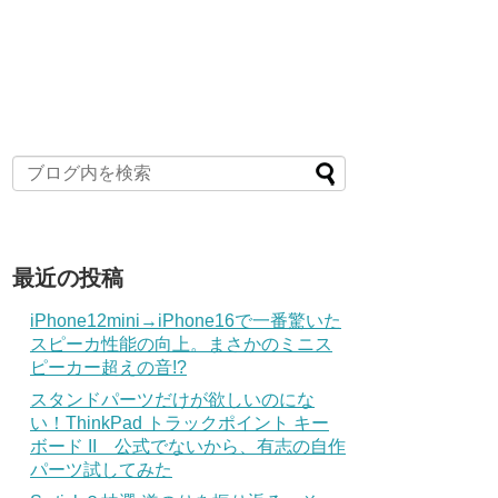
最近の投稿
iPhone12mini→iPhone16で一番驚いた
スピーカ性能の向上。まさかのミニス
ピーカー超えの音!?
スタンドパーツだけが欲しいのにな
い！ThinkPad トラックポイント キー
ボード II 公式でないから、有志の自作
パーツ試してみた