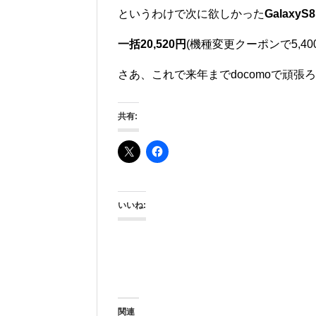
というわけで次に欲しかった
GalaxyS
一括20,520円
(機種変更クーポンで5,4
さあ、これで来年までdocomoで頑張
共有:
いいね:
関連