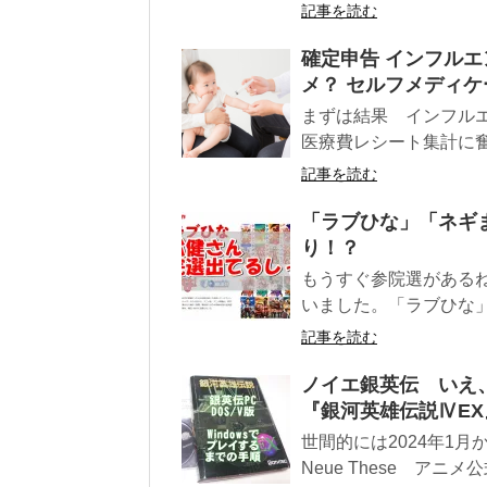
記事を読む
確定申告 インフル
メ？ セルフメディ
まずは結果 インフル
医療費レシート集計に奮
記事を読む
「ラブひな」「ネギ
り！？
もうすぐ参院選がある
いました。「ラブひな」
記事を読む
ノイエ銀英伝 いえ、
『銀河英雄伝説ⅣE
世間的には2024年1月
Neue These アニメ