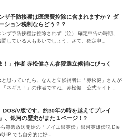
エンザ予防接種は医療費控除に含まれますか？ ダ
ケーション税制ならどう？？
エンザ予防接種は控除されず（泣） 確定申告の時期、
闘している人も多いでしょう。さて、確定申...
ま！」作者 赤松健さん参院選立候補にびっく
ねと思っていたら、なんと立候補者に「赤松健」さんが
「ネギま！」の作者ですね。赤松健 公式サイト ...
DOS/V版です。約30年の時を越えてプレイ
X』、銀河の歴史がまた１ページ！?
から毎週放送開始の「ノイエ銀英伝」銀河英雄伝説 Die
公式HP でも自分的に好...