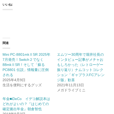
いいね:
関連
Mini PC-8801mkⅡSR 2025年
エムツー30周年で堀井社長の
7月発売！Switch２でなく
インタビュー記事がメチャお
88mkⅡSR！そして「蘇る
もしろかった（レトローゲー
PC8801 伝説」情報量に圧倒
振り返り）ナムコットコレク
される
ション「ギャプラスFCアレン
2025年4月9日
ジ版」歓喜
生活を便利にするグッズ
2021年11月13日
メガドライブミニ
年金■iDeCo イデコ解説本は
どれがよいの？『はじめての
確定拠出年金』朝倉智也
2018年9月3日