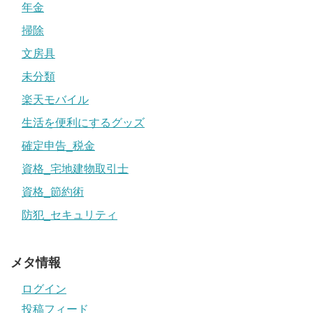
年金
掃除
文房具
未分類
楽天モバイル
生活を便利にするグッズ
確定申告_税金
資格_宅地建物取引士
資格_節約術
防犯_セキュリティ
メタ情報
ログイン
投稿フィード