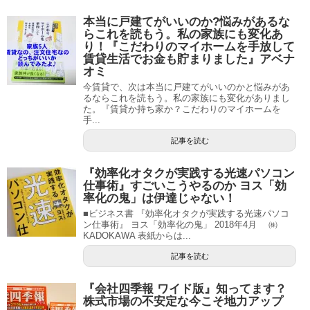
本当に戸建てがいいのか?悩みがあるな
らこれを読もう。私の家族にも変化あ
り！『こだわりのマイホームを手放して
賃貸生活でお金も貯まりました』アベナ
オミ
今賃貸で、次は本当に戸建てがいいのかと悩みがあ
るならこれを読もう。私の家族にも変化がありまし
た。『賃貸か持ち家か？こだわりのマイホームを
手...
記事を読む
『効率化オタクが実践する光速パソコン
仕事術』すごいこうやるのか ヨス「効
率化の鬼」は伊達じゃない！
■ビジネス書 『効率化オタクが実践する光速パソコ
ン仕事術』 ヨス「効率化の鬼」 2018年4月 ㈱
KADOKAWA 表紙からは...
記事を読む
『会社四季報 ワイド版』知ってます？
株式市場の不安定な今こそ地力アップ