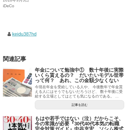
iDeCo
keidu387hd
関連記事
年金について勉強中① 数十年後に実際
いくら貰えるの？ だいたいモデル世帯
って何？ あれ、この金額少なくない
今現在年金を受給している人や、 今後数年で年金貰
える人にはそうでもないだろうけど、 数十年後に受
給する立場としてはとても気になるのである。 ...
記事を読む
もはや若手ではない（泣）だからこそ、
今の常識が必要『30代40代本気の転職
完全対策ガイド』中谷充宏 ソシム株式