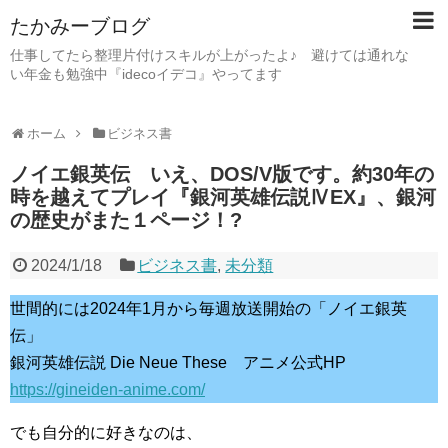
たかみーブログ
仕事してたら整理片付けスキルが上がったよ♪ 避けては通れな
い年金も勉強中『idecoイデコ』やってます
ホーム
ビジネス書
ノイエ銀英伝 いえ、DOS/V版です。約30年の
時を越えてプレイ『銀河英雄伝説ⅣEX』、銀河
の歴史がまた１ページ！?
2024/1/18
ビジネス書
,
未分類
世間的には2024年1月から毎週放送開始の「ノイエ銀英
伝」
銀河英雄伝説 Die Neue These アニメ公式HP
https://gineiden-anime.com/
でも自分的に好きなのは、