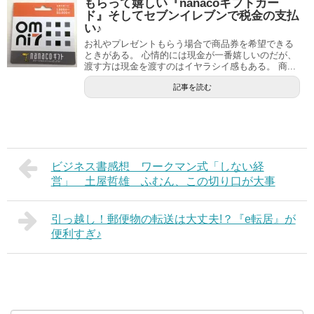
もらって嬉しい『nanacoギフトカー
ド』そしてセブンイレブンで税金の支払
い♪
お礼やプレゼントもらう場合で商品券を希望できる
ときがある。 心情的には現金が一番嬉しいのだが、
渡す方は現金を渡すのはイヤラシイ感もある。 商...
記事を読む
ビジネス書感想 ワークマン式「しない経
営」 土屋哲雄 ふむん、この切り口が大事
引っ越し！郵便物の転送は大丈夫!？『e転居』が
便利すぎ♪