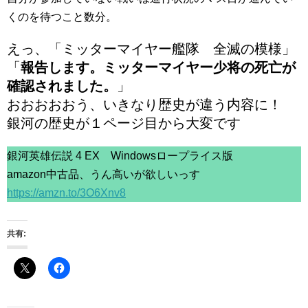
くのを待つこと数分。
えっ、「ミッターマイヤー艦隊 全滅の模様」
「
報告します。ミッターマイヤー少将の死亡が
確認されました。
」
おおおおおう、いきなり歴史が違う内容に！
銀河の歴史が１ページ目から大変です
銀河英雄伝説 4 EX Windowsロープライス版
amazon中古品、うん高いが欲しいっす
https://amzn.to/3O6Xnv8
共有: