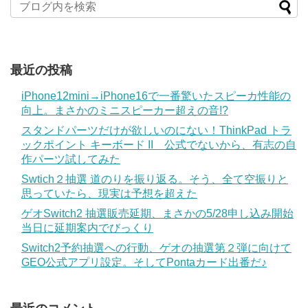
最近の投稿
iPhone12mini→iPhone16で一番驚いたスピーカ性能の
向上。まさかのミニスピーカー超えの音!?
スタンドパーツだけが欲しいのにない！ThinkPad トラ
ックポイント キーボード II 公式でないから、有志の自
作パーツ試してみた
Swtich２抽選 道のりを振り返る。そう、全て空振りと
思っていたら、現実は予想を超えた
ゲオSwitch2 抽選販売延期、まさかの5/28申し込み開始
当日に延期案内でびっくり
Switch2予約抽選への行動、ゲオの抽選第２弾に向けて
GEO公式アプリ設定。そしてPontaカード出番だ♪