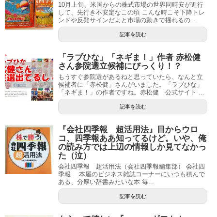
10月上旬、米国からの株式市場の世界同時安が進行
して、先行き不安定なこの頃 こんな時こそ下降トレ
ンドや反発サインだよと市場の動きで揺れるの...
記事を読む
「ラブひな」「ネギま！」作者 赤松健
さん参院選立候補にびっくり！？
もうすぐ参院選があるねと思っていたら、なんと立
候補者に「赤松健」さんがいました。「ラブひな」
「ネギま！」の作者ですね。赤松健 公式サイト ...
記事を読む
『会社四季報 超活用法』目からウロ
コ、四季報ああ知ってるけど。いや、俺
の読み方では上辺の情報しか見てなかっ
た（泣）
会社四季報 超活用法（会社四季報編集部） 会社四
季報 本屋のビジネス雑誌コーナーにいつも積んで
ある、分厚い辞書みたいな本 毎...
記事を読む