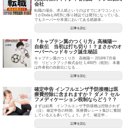
会社
転職の場合、求人紙というのはすでにオワコンとい
うかDodaもWEBに移り雑誌では廃刊になっている。
でもスーパーや本屋においてある紙媒体...
記事を読む
『キャプテン翼のつくり方』高橋陽一
自叙伝 当初は打ち切り！？まさかのオ
ーバーヘッドキック誕生秘話
キャプテン翼のつくり方 高橋陽一 2018年7月発
行 リピックブック株式会社 1,400円（税別） 本書
は作者初の自叙伝になる ...
記事を読む
確定申告 インフルエンザ予防接種は医
療費控除に含まれますか？ ダメ？ セル
フメディケーション税制ならどう？？
まずは結果 インフルエンザ予防接種は控除されず
（泣） 確定申告の時期、医療費レシート集計に奮闘
している人も多いでしょう。さて、確定申...
記事を読む