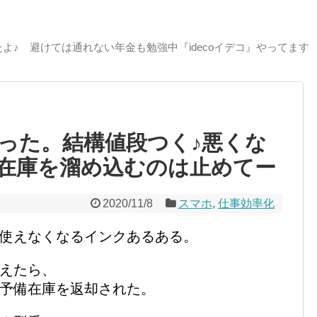
よ♪ 避けては通れない年金も勉強中『idecoイデコ』やってます
った。結構値段つく♪悪くな
在庫を溜め込むのは止めてー
2020/11/8
スマホ
,
仕事効率化
使えなくなるインクあるある。
えたら、
予備在庫を返却された。