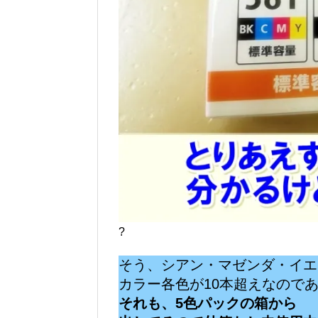
?
そう、シアン・マゼンダ・イエ
カラー各色が10本超えなので
それも、5色パックの箱から