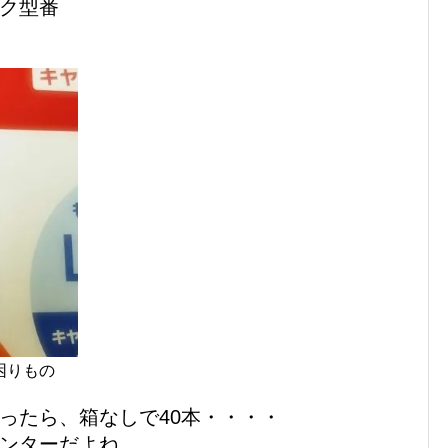
ク型番
困りもの
ったら、箱なしで40本・・・・
ンターだよね。