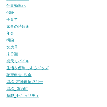
仕事効率化
保険
子育て
家事の時短術
年金
掃除
文房具
未分類
楽天モバイル
生活を便利にするグッズ
確定申告_税金
資格_宅地建物取引士
資格_節約術
防犯_セキュリティ