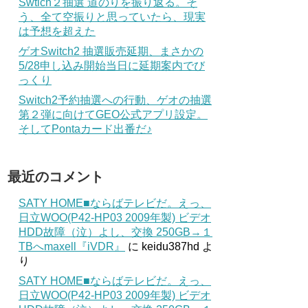
Swtich２抽選 道のりを振り返る。そ
う、全て空振りと思っていたら、現実
は予想を超えた
ゲオSwitch2 抽選販売延期、まさかの
5/28申し込み開始当日に延期案内でび
っくり
Switch2予約抽選への行動、ゲオの抽選
第２弾に向けてGEO公式アプリ設定。
そしてPontaカード出番だ♪
最近のコメント
SATY HOME■ならばテレビだ。えっ、
日立WOO(P42-HP03 2009年製) ビデオ
HDD故障（泣）よし、交換 250GB→１
TBへmaxell『iVDR』
に
keidu387hd
よ
り
SATY HOME■ならばテレビだ。えっ、
日立WOO(P42-HP03 2009年製) ビデオ