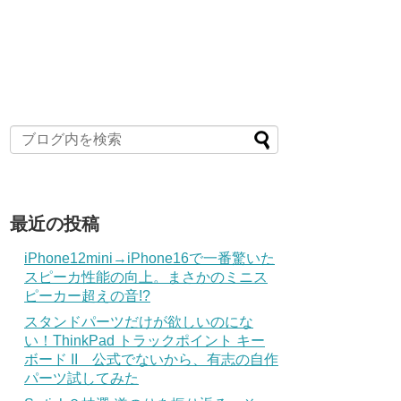
最近の投稿
iPhone12mini→iPhone16で一番驚いた
スピーカ性能の向上。まさかのミニス
ピーカー超えの音!?
スタンドパーツだけが欲しいのにな
い！ThinkPad トラックポイント キー
ボード II 公式でないから、有志の自作
パーツ試してみた