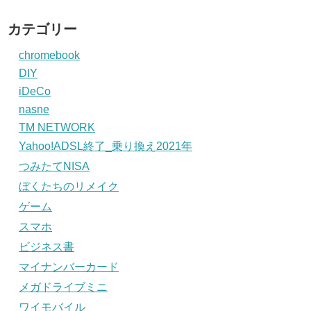
カテゴリー
chromebook
DIY
iDeCo
nasne
TM NETWORK
Yahoo!ADSL終了_乗り換え2021年
つみたてNISA
ぼくたちのリメイク
ゲーム
スマホ
ビジネス書
マイナンバーカード
メガドライブミニ
ワイモバイル