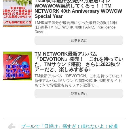
TM40周年最終公演が7月放送♪オレ
WOWWOW契約してくるっ！！TM
NETWORK 40th Anniversary WOWOW
Special Year
TM40周年気分が最高潮になった最終公演5月19日
(日)終幕TM NETWORK 40th FANKS intelligence
Days...
記事を読む
TM NETWORK最新アルバム
『DEVOTION』発売！ これを待ってい
た、TMサウンド堪能 さらに2023秋ツ
アーだと、楽しみすぎる♪
TM最新アルバム『DEVOTION』これを待っていた！
新作アルバムTMサウンド堪能公式HP 40周年サイト
もできて情報量もありファン歓喜で...
記事を読む
プールで「日焼け」痛すぎ！眠れないよ！皮膚