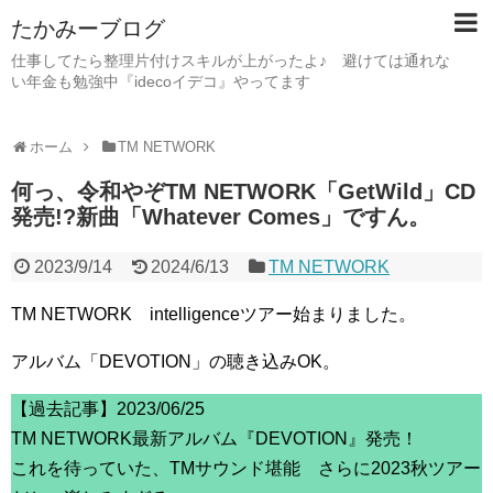
たかみーブログ
仕事してたら整理片付けスキルが上がったよ♪ 避けては通れな
い年金も勉強中『idecoイデコ』やってます
ホーム
TM NETWORK
何っ、令和やぞTM NETWORK「GetWild」CD
発売!?新曲「Whatever Comes」ですん。
2023/9/14
2024/6/13
TM NETWORK
TM NETWORK intelligenceツアー始まりました。
アルバム「DEVOTION」の聴き込みOK。
【過去記事】2023/06/25
TM NETWORK最新アルバム『DEVOTION』発売！
これを待っていた、TMサウンド堪能 さらに2023秋ツアー