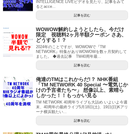
INTELLIGENCE LIVEビデオを見たり、記事をみて
るとacce...
記事を読む
WOWOW解約しようとしたら、今だけ
限定 視聴料2ヶ月半額クーポン さあ、
どうする！？
2024年のことですが、WOWOWで『TM
NETWORK』特集がありWOWOWを数ヶ月契約して
ました。 ◆過去記事 TM40周年最...
記事を読む
俺達のTMはこれからだ!？ NHK番組
「TM NETWORK 40 Special 〜電気じか
けの予言者たち〜」 想像以上、素晴ら
しかった！！もっかい見る
TM NETWORK 40周年ライブも大詰め いよいよ今週
末、40周年の最終ライブ5月18日(土)、19日(日)Kアリ
ーナ横浜観たい...
記事を読む