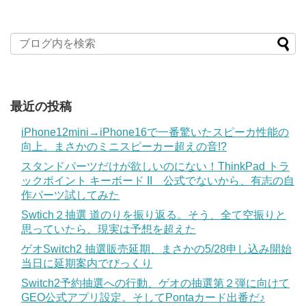
最近の投稿
iPhone12mini→iPhone16で一番驚いたスピーカ性能の
向上。まさかのミニスピーカー超えの音!?
スタンドパーツだけが欲しいのにない！ThinkPad トラ
ックポイント キーボード II 公式でないから、有志の自
作パーツ試してみた
Swtich２抽選 道のりを振り返る。そう、全て空振りと
思っていたら、現実は予想を超えた
ゲオSwitch2 抽選販売延期、まさかの5/28申し込み開始
当日に延期案内でびっくり
Switch2予約抽選への行動、ゲオの抽選第２弾に向けて
GEO公式アプリ設定。そしてPontaカード出番だ♪