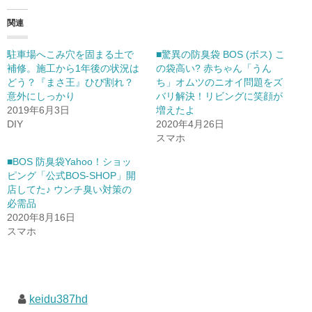
関連
駐車場へこみ穴を固まる土で
■驚異の防臭袋 BOS (ボス) こ
補修。施工から1年後の状況は
の袋高い? 赤ちゃん「うん
どう？『まさ王』ひび割れ？
ち」オムツのニオイ問題をズ
意外にしっかり
バリ解決！リビングに笑顔が
2019年6月3日
増えたよ
DIY
2020年4月26日
スマホ
■BOS 防臭袋Yahoo！ショッ
ピング「公式BOS-SHOP」開
店してた♪ ウンチ臭い対策の
必需品
2020年8月16日
スマホ
keidu387hd