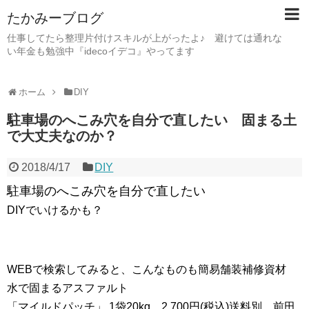
たかみーブログ
仕事してたら整理片付けスキルが上がったよ♪ 避けては通れな
い年金も勉強中『idecoイデコ』やってます
ホーム
DIY
駐車場のへこみ穴を自分で直したい 固まる土
で大丈夫なのか？
2018/4/17
DIY
駐車場のへこみ穴を自分で直したい
DIYでいけるかも？
WEBで検索してみると、こんなものも簡易舗装補修資材
水で固まるアスファルト
「マイルドパッチ」 1袋20kg 2,700円(税込)送料別 前田