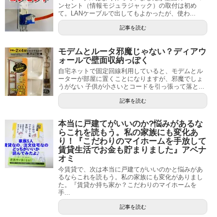
ンセント（情報モジュラジャック）の取付は初め
て。LANケーブルで出してもよかったが、使わ...
記事を読む
モデムとルータ邪魔じゃない？ディアウ
ォールで壁面収納っぽく
自宅ネットで固定回線利用していると、モデムとル
ーターが部屋に置くことになりますが、邪魔でしょ
うがない 子供が小さいとコードを引っ張って落と...
記事を読む
本当に戸建てがいいのか?悩みがあるな
らこれを読もう。私の家族にも変化あ
り！『こだわりのマイホームを手放して
賃貸生活でお金も貯まりました』アベナ
オミ
今賃貸で、次は本当に戸建てがいいのかと悩みがあ
るならこれを読もう。私の家族にも変化がありまし
た。『賃貸か持ち家か？こだわりのマイホームを
手...
記事を読む