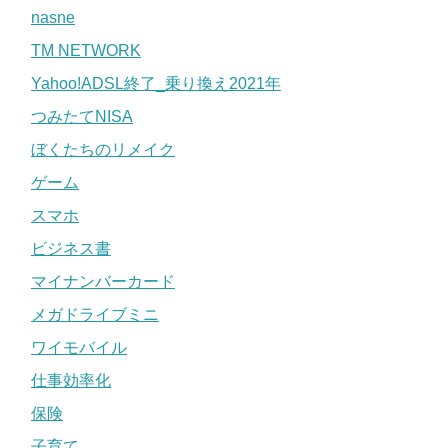
nasne
TM NETWORK
Yahoo!ADSL終了_乗り換え2021年
つみたてNISA
ぼくたちのリメイク
ゲーム
スマホ
ビジネス書
マイナンバーカード
メガドライブミニ
ワイモバイル
仕事効率化
保険
子育て