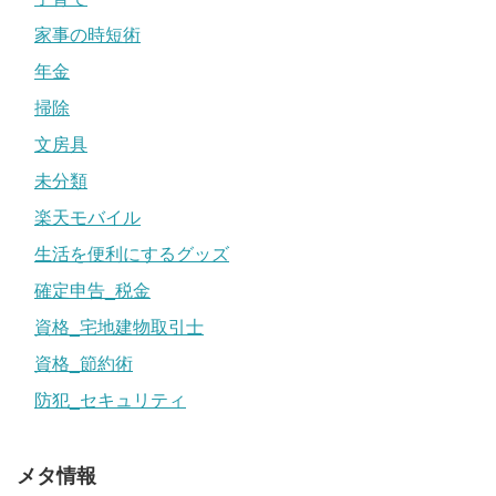
家事の時短術
年金
掃除
文房具
未分類
楽天モバイル
生活を便利にするグッズ
確定申告_税金
資格_宅地建物取引士
資格_節約術
防犯_セキュリティ
メタ情報