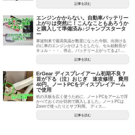
記事を読む
エンジンかからない。自動車バッテリー
上がりは突然に！こんなこともあろうか
と購入して準備済み♪ジャンプスタータ
ー
寒波到来で最高気温が数度になった今朝。出掛ける
のに車のエンジンかけようとしたら、セル始動音が
キュル・・・、停止。バッテリー上がってるよ! ...
記事を読む
ErGear ディスプレイアーム初期不良？
首が下る（泣）おじぎ 速攻修理、費用
40円。ノートPCをディスプレイアーム
で使用
机の天板を広く使うために、ノートPCをアームで浮
かべておくのが目的で購入しました。ノートPCは
Zoomで使ったりとサブ利用。 ディス...
記事を読む