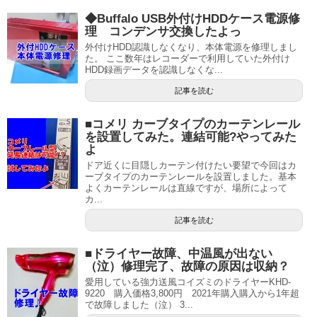
◆Buffalo USB外付けHDDケース電源修
理 コンデンサ交換したよっ
外付けHDD認識しなくなり、本体電源を修理しまし
た。 ここ数年はレコーダーで利用していた外付け
HDD録画データを認識しなくな...
記事を読む
■コメリ カーブタイプのカーテンレール
を設置してみた。連結可能?やってみた
よ
ドア近くに目隠しカーテン付けたい要望で今回はカ
ーブタイプのカーテンレールを設置しました。基本
よくカーテンレールは直線ですが、場所によって
カ...
記事を読む
■ドライヤー故障、中温風が出ない
（泣）修理完了、故障の原因は収納？
愛用している強力送風コイズミのドライヤーKHD-
9220 購入価格3,800円 2021年購入購入から1年超
で故障しました（泣） 3...