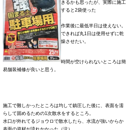
きるかも思ったが、実際に施工
すると2袋使った
作業後に最低半日は使えない。
できれば丸1日は使用せずに乾
燥させたい。
時間が空けられないところは簡
易舗装補修が良いと思う。
施工で難しかったところは均して鎮圧した後に、表面を濡
らして固めるための1次散水をするところ。
水口が外れてるジョウロで散水したら、水流が強いからか
表面の資材が流れかかった（泣）