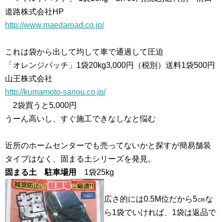
道路株式会社HP
http://www.maedaroad.co.jp/
これは袋から出して均して車で通過して圧迫
「オレンジパッチ」1袋20kg3,000円（税別）送料1袋500円
山王株式会社
http://kumamoto-sanou.co.jp/
2袋買うと5,000円
うーん高いし、すぐ施工できなしなと悩む
近所のホームセンターでも売ってないかと探すが簡易舗装
タイプはなく、固まる土シリーズを発見。
固まる土 駐車場用
1袋25kg
広さ的には0.5M位だから5㎝な
ら1袋でいければ、1袋は返品で