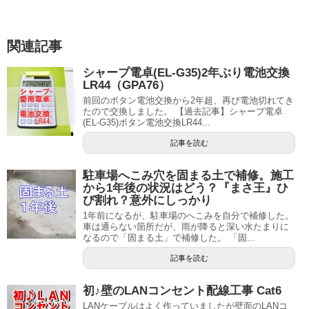
関連記事
シャープ電卓(EL-G35)2年ぶり電池交換
LR44（GPA76）
前回のボタン電池交換から2年超、再び電池切れてき
たので交換しました。 【過去記事】シャープ電卓
(EL-G35)ボタン電池交換LR44...
記事を読む
駐車場へこみ穴を固まる土で補修。施工
から1年後の状況はどう？『まさ王』ひ
び割れ？意外にしっかり
1年前になるが、駐車場のへこみを自分で補修した。
車は通らない箇所だが、雨が降ると深い水たまりに
なるので「固まる土」で補修した。 「固...
記事を読む
初♪壁のLANコンセント配線工事 Cat6
LANケーブルはよく作っていましたが壁面のLANコ