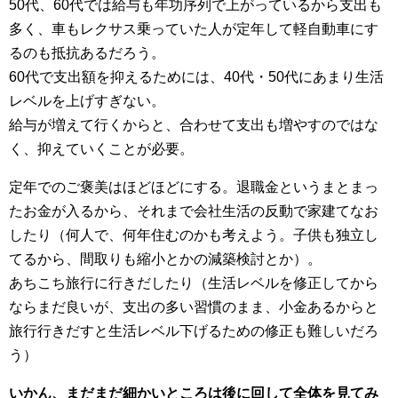
50代、60代では給与も年功序列で上がっているから支出も
多く、車もレクサス乗っていた人が定年して軽自動車にす
るのも抵抗あるだろう。
60代で支出額を抑えるためには、40代・50代にあまり生活
レベルを上げすぎない。
給与が増えて行くからと、合わせて支出も増やすのではな
く、抑えていくことが必要。
定年でのご褒美はほどほどにする。退職金というまとまっ
たお金が入るから、それまで会社生活の反動で家建てなお
したり（何人で、何年住むのかも考えよう。子供も独立し
てるから、間取りも縮小とかの減築検討とか）。
あちこち旅行に行きだしたり（生活レベルを修正してから
ならまだ良いが、支出の多い習慣のまま、小金あるからと
旅行行きだすと生活レベル下げるための修正も難しいだろ
う）
いかん、まだまだ細かいところは後に回して全体を見てみ