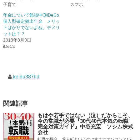
子育て
スマホ
年金について勉強中③iDeCo
個人型確定拠出年金 メリッ
トばかりでないよね、デメリ
ットは？？
2018年8月9日
iDeCo
keidu387hd
関連記事
もはや若手ではない（泣）だからこそ、
今の常識が必要『30代40代本気の転職
完全対策ガイド』中谷充宏 ソシム株式
会社
転職の場合、求人紙というのはすでにオワコンとい