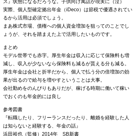
ス』状態になるだろうな。子供向け寓話が現実に（泣）
実際、個人型確定拠出年金（iDeco）は節税で優遇されてい
るから活用は必須でしょう。
まあ株式市場、債権への個人資金増加を狙ってのことでし
ょうが、それを踏まえた上で活用したいものです。
まとめ
モデル世帯でも赤字。厚生年金は収入に応じて保険料も増
減し、収入が少ないなら保険料も減るが貰える分も減る。
厚生年金は会社と折半だから、個人で払う分の倍増加の効
果が出るので給与を増やすということは大事。
会社勤めをのんびりもありだが、稼げる時期に働いて稼い
でおくのも年金的には良し
参考図書
『転職したり、フリーランスだったり、離婚を経験した人
は知らないと経験する、年金の話』
浜田裕也（監修）2014年 SB新書