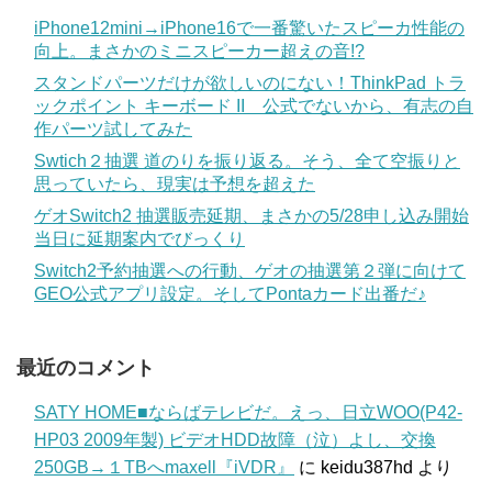
iPhone12mini→iPhone16で一番驚いたスピーカ性能の
向上。まさかのミニスピーカー超えの音!?
スタンドパーツだけが欲しいのにない！ThinkPad トラ
ックポイント キーボード II 公式でないから、有志の自
作パーツ試してみた
Swtich２抽選 道のりを振り返る。そう、全て空振りと
思っていたら、現実は予想を超えた
ゲオSwitch2 抽選販売延期、まさかの5/28申し込み開始
当日に延期案内でびっくり
Switch2予約抽選への行動、ゲオの抽選第２弾に向けて
GEO公式アプリ設定。そしてPontaカード出番だ♪
最近のコメント
SATY HOME■ならばテレビだ。えっ、日立WOO(P42-
HP03 2009年製) ビデオHDD故障（泣）よし、交換
250GB→１TBへmaxell『iVDR』
に
keidu387hd
より