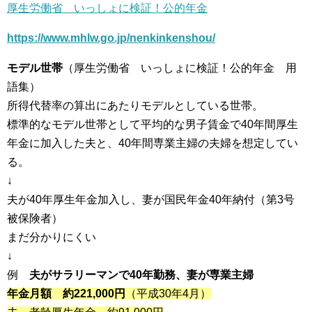
厚生労働省 いっしょに検証！公的年金
https://www.mhlw.go.jp/nenkinkenshou/
モデル世帯
（厚生労働省 いっしょに検証！公的年金 用
語集）
所得代替率の算出にあたりモデルとしている世帯。
標準的なモデル世帯として平均的な男子賃金で40年間厚生
年金に加入した夫と、40年間専業主婦の夫婦を想定してい
る。
↓
夫が40年厚生年金加入し、妻が国民年金40年納付（第3号
被保険者）
まだ分かりにくい
↓
例
夫がサラリーマンで40年勤務、妻が専業主婦
年金月額 約221,000円
（平成30年4月）