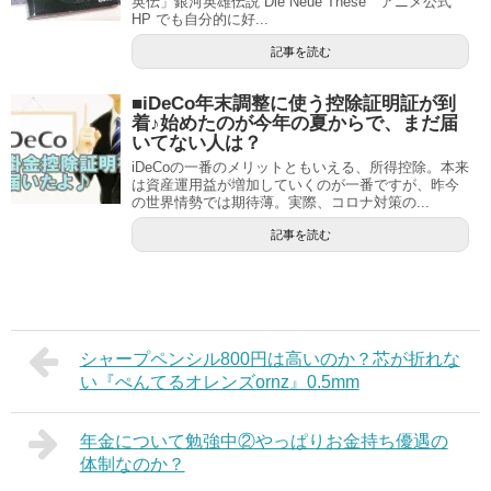
英伝」銀河英雄伝説 Die Neue These アニメ公式
HP でも自分的に好...
記事を読む
■iDeCo年末調整に使う控除証明証が到
着♪始めたのが今年の夏からで、まだ届
いてない人は？
iDeCoの一番のメリットともいえる、所得控除。本来
は資産運用益が増加していくのが一番ですが、昨今
の世界情勢では期待薄。実際、コロナ対策の...
記事を読む
シャープペンシル800円は高いのか？芯が折れな
い『ぺんてるオレンズornz』0.5mm
年金について勉強中②やっぱりお金持ち優遇の
体制なのか？