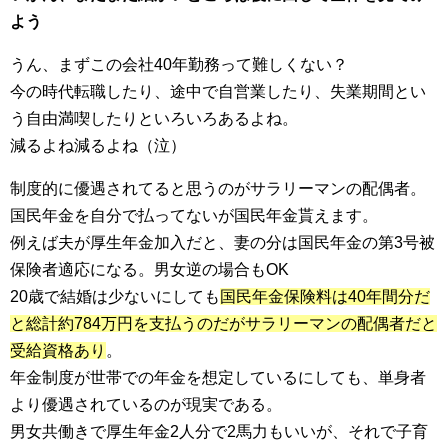
よう
うん、まずこの会社40年勤務って難しくない？
今の時代転職したり、途中で自営業したり、失業期間とい
う自由満喫したりといろいろあるよね。
減るよね減るよね（泣）
制度的に優遇されてると思うのがサラリーマンの配偶者。
国民年金を自分で払ってないが国民年金貰えます。
例えば夫が厚生年金加入だと、妻の分は国民年金の第3号被
保険者適応になる。男女逆の場合もOK
20歳で結婚は少ないにしても
国民年金保険料は40年間分だ
と総計約784万円を支払うのだがサラリーマンの配偶者だと
受給資格あり
。
年金制度が世帯での年金を想定しているにしても、単身者
より優遇されているのが現実である。
男女共働きで厚生年金2人分で2馬力もいいが、それで子育