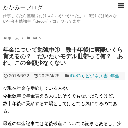
たかみーブログ
仕事してたら整理片付けスキルが上がったよ♪ 避けては通れな
い年金も勉強中『idecoイデコ』やってます
ホーム
iDeCo
年金について勉強中① 数十年後に実際いくら
貰えるの？ だいたいモデル世帯って何？ あ
れ、この金額少なくない
2018/6/22
2025/4/26
iDeCo
,
ビジネス書
,
年金
今現在年金を受給している人や、
今後数年で年金貰える人にはそうでもないだろうけど、
数十年後に受給する立場としてはとても気になるのであ
る。
最近の年金記事では老後破産についての記事もあるし、実