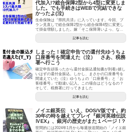
代加入!?総合保障2型から4型に変更しま
した。でも手続きはWEBで完結できな
かったよ(泣)
生命保険は『県民共済』に入っています。今回、プ
ラン見直しで総合保障2型から総合保障4型に変更し
て掛金増額しました。嫁「そこ保障薄いよっ、な...
記事を読む
しまった！確定申告での還付先ゆうちょ
口座番号を間違えた（泣） さあ、税務
署へ行こう
確定申告頑張ったから還付金振込通知書が到着♪嬉し
いはずの還付金振込。しかし、まさかの口座番号を
間違えていた（泣）ゆうちょの「口座番号」と「お
客様番号」で勘違い記入。この場合はどうなるの？
そして、税務署に行ってきました
記事を読む
ノイエ銀英伝 いえ、DOS/V版です。約
30年の時を越えてプレイ『銀河英雄伝説
ⅣEX』、銀河の歴史がまた１ページ！?
世間的には2024年1月から毎週放送開始の「ノイエ銀