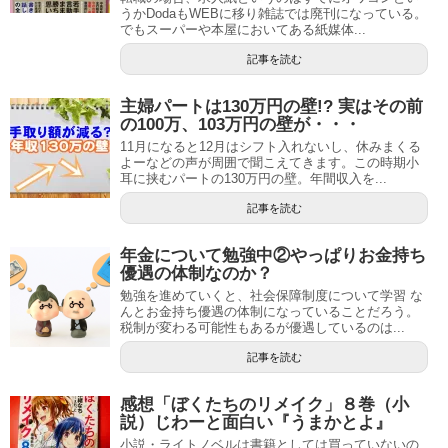
うかDodaもWEBに移り雑誌では廃刊になっている。
でもスーパーや本屋においてある紙媒体...
記事を読む
主婦パートは130万円の壁!? 実はその前
の100万、103万円の壁が・・・
11月になると12月はシフト入れないし、休みまくる
よーなどの声が周囲で聞こえてきます。この時期小
耳に挟むパートの130万円の壁。年間収入を...
記事を読む
年金について勉強中②やっぱりお金持ち
優遇の体制なのか？
勉強を進めていくと、社会保障制度について学習 な
んとお金持ち優遇の体制になっていることだろう。
税制が変わる可能性もあるが優遇しているのは...
記事を読む
感想「ぼくたちのリメイク」８巻（小
説）じわーと面白い『うまかとよ』
小説・ライトノベルは書籍としては買っていないの