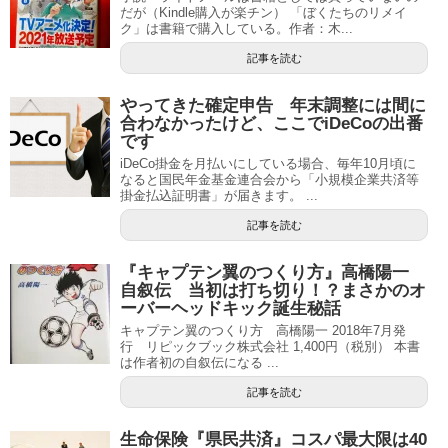
だが（Kindle購入が楽チン） 「ぼくたちのリメイ
ク」は書籍で購入している。作者：木...
記事を読む
やってきた確定申告 年末調整には間に
合わなかったけど、ここでiDeCoの出番
です
iDeCo掛金を月払いにしている場合、毎年10月頃に
なると国民年金基金連合会から「小規模企業共済等
掛金払込証明書」が届きます。 ...
記事を読む
『キャプテン翼のつくり方』高橋陽一
自叙伝 当初は打ち切り！？まさかのオ
ーバーヘッドキック誕生秘話
キャプテン翼のつくり方 高橋陽一 2018年7月発
行 リピックブック株式会社 1,400円（税別） 本書
は作者初の自叙伝になる ...
記事を読む
生命保険『県民共済』コスパ最大限は40