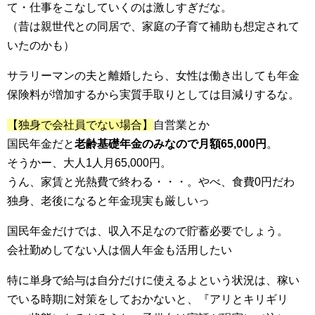
て・仕事をこなしていくのは激しすぎだな。
（昔は親世代との同居で、家庭の子育て補助も想定されて
いたのかも）
サラリーマンの夫と離婚したら、女性は働き出しても年金
保険料が増加するから実質手取りとしては目減りするな。
【独身で会社員でない場合】
自営業とか
国民年金だと
老齢基礎年金のみなので月額65,000円
。
そうかー、大人1人月65,000円。
うん、家賃と光熱費で終わる・・・。やべ、食費0円だわ
独身、老後になると年金現実も厳しいっ
国民年金だけでは、収入不足なので貯蓄必要でしょう。
会社勤めしてない人は個人年金も活用したい
特に単身で給与は自分だけに使えるよという状況は、稼い
でいる時期に対策をしておかないと、『アリとキリギリ